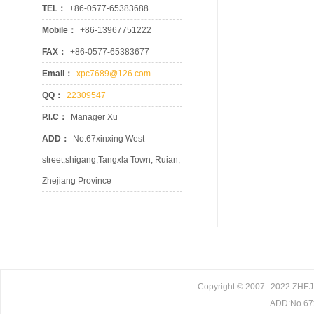
TEL：
+86-0577-65383688
Mobile：
+86-13967751222
FAX：
+86-0577-65383677
Email：
xpc7689@126.com
QQ：
22309547
P.I.C：
Manager Xu
ADD：
No.67xinxing West
street,shigang,Tangxla Town, Ruian,
Zhejiang Province
Copyright © 2007--2022 ZHE
ADD:No.67x