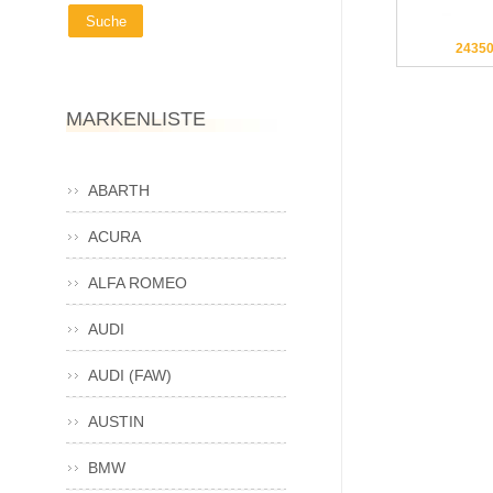
2435
MARKENLISTE
ABARTH
ACURA
ALFA ROMEO
AUDI
AUDI (FAW)
AUSTIN
BMW